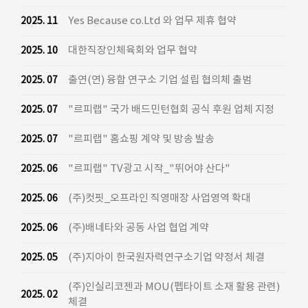
Yes Because co.Ltd 와 업무 제휴 협약
2025. 11
대한직장인체육회와 업무 협약
2025. 10
출연(연) 융합 연구소 기업 설립 협의체 출범
2025. 07
"르피랩" 국가 배드민턴협회 공식 후원 업체 지정
2025. 07
"르피랩" 홈쇼핑 계약 및 방송 발송
2025. 07
"르피랩" TV광고 시작_"뛰어야 산다"
2025. 06
(주)컷핏_오프라인 직영매장 사업영역 확대
2025. 06
(주)배네타와 공동 사업 협업 계약
2025. 06
(주)지아이 한국원자력연구소기업 약정서 체결
2025. 05
(주)인실리코젠과 MOU(펩타이트 소재 활용 관련)
2025. 02
체결